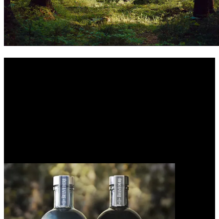
Belvedere Single Estate Rye Vodkas sind
das Produkt eines einzigartigen Terroirs,
eines seltenen Roggens und
herausragender Handwerkskunst
Exklusiv hergestellt aus Dankowskie Diamond Rye, der am
Bartężek-See und im Smogóry-Wald angebaut wird. Entdecken Sie
eine Wodka-Linie, die den unverwechselbaren Geschmack dieser
einzigartigen Landschaften einfängt.