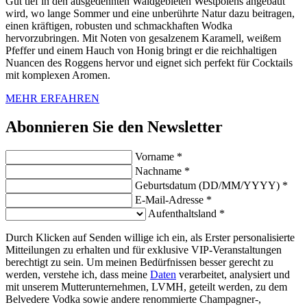
Gut tief in den ausgedehnten Waldgebieten Westpolens angebaut
wird, wo lange Sommer und eine unberührte Natur dazu beitragen,
einen kräftigen, robusten und schmackhaften Wodka
hervorzubringen. Mit Noten von gesalzenem Karamell, weißem
Pfeffer und einem Hauch von Honig bringt er die reichhaltigen
Nuancen des Roggens hervor und eignet sich perfekt für Cocktails
mit komplexen Aromen.
MEHR ERFAHREN
Abonnieren Sie den Newsletter
Vorname *
Nachname *
Geburtsdatum (DD/MM/YYYY) *
E-Mail-Adresse *
Aufenthaltsland *
Durch Klicken auf Senden willige ich ein, als Erster personalisierte
Mitteilungen zu erhalten und für exklusive VIP-Veranstaltungen
berechtigt zu sein. Um meinen Bedürfnissen besser gerecht zu
werden, verstehe ich, dass meine
Daten
verarbeitet, analysiert und
mit unserem Mutterunternehmen, LVMH, geteilt werden, zu dem
Belvedere Vodka sowie andere renommierte Champagner-,