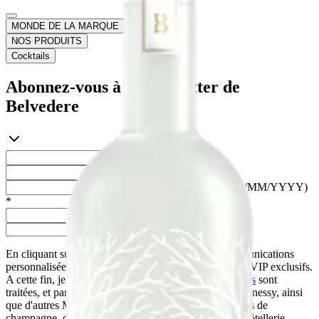
MONDE DE LA MARQUE
NOS PRODUITS
Cocktails
Abonnez-vous à la newsletter de
Belvedere
Prénom *
Nom de famille *
Date de naissance (DD/MM/YYYY)
*
Adresse e-mail *
Pays de résidence *
En cliquant sur "envoyer", je veux recevoir des communications
personnalisées et pouvoir être invité à des événements VIP exclusifs.
A cette fin, je comprends que mes
données personnelles
sont
traitées, et partagées avec LVMH, société mère de Hennessy, ainsi
que d'autres Maisons titulaires de
marques
prestigieuses de
champagne, de spiritueux, de mode, de joaillerie et d'hôtellerie.