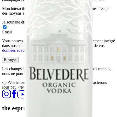
Mon interaction avec ces communications pourra être mesurée par
des moyens automatiques.​
Je souhaite être contacté(e) par :
Email
Vous pouvez à tout moment utiliser le lien de désabonnement intégré
dans nos communications. En savoir plus sur la gestion de vos
données et vos droits
.
Envoyer
Les champs avec une * sont obligatoires - s'ils ne sont pas remplis,
nous ne pourrons traiter votre demande.​
<p>Vos informations ont été envoyées. Nous vous contacterons
sous peu.</p>
the espresso martini