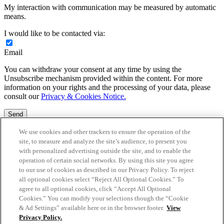
My interaction with communication may be measured by automatic
means.
I would like to be contacted via:
Email
You can withdraw your consent at any time by using the
Unsubscribe mechanism provided within the content. For more
information on your rights and the processing of your data, please
consult our
Privacy & Cookies Notice.
Send
Fields with an * are mandatory – not providing this information will
We use cookies and other trackers to ensure the operation of the
not permit the processing of your request.
site, to measure and analyze the site’s audience, to present you
with personalized advertising outside the site, and to enable the
<p>Your information has been sent. We will be in touch shortly.
operation of certain social networks. By using this site you agree
</p>
to our use of cookies as described in our Privacy Policy. To reject
all optional cookies select “Reject All Optional Cookies.” To
agree to all optional cookies, click “Accept All Optional
Cookies.” You can modify your selections though the “Cookie
Personal Data & Cookies
Terms & conditions
Contact
Nutrition
& Ad Settings” available here or in the browser footer.
View
FAQ
Privacy Policy.