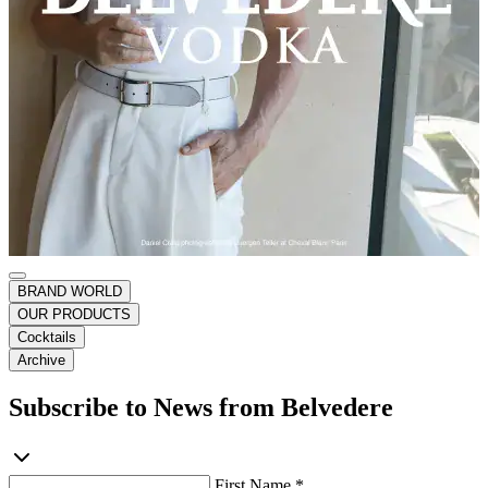
BRAND WORLD
OUR PRODUCTS
Cocktails
Archive
Subscribe to News from Belvedere
First Name *