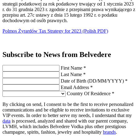
strategii podatkowej za rok podatkowy trwający od 1 stycznia 2023
r. do 31 grudnia 2023 r. zgodnie z przepisami prawa wynikającego z
przepisu art. 27c ustawy z dnia 15 lutego 1992 r. o podatku
dochodowym od osób prawnych.
Polmos Żyrardów Tax Strategy for 2023
(Polish PDF)
Subscribe to News from Belvedere
First Name *
Last Name *
Date of Birth (DD/MM/YYYY) *
Email Address *
Country Of Residence *
By clicking on send, I consent to be the first to receive personalized
communications and be eligible to receive invitations to exclusive
VIP events. In order to better serve my needs, I understand that my
data
is processed, analyzed and shared with our parent company,
LVMH, which includes Belvedere Vodka plus other prestigious
champagne, spirits, fashion, jewelry and hospitality
brands
.